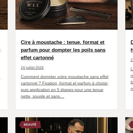
Cire à moustache : tenue, format et
e
parfum pour dompter les poils sans
h
effet cartonné
2
24 juillet 2026
L
r
:
Comment dompter votre moustache sans effet
b
cartonné ? Fixation, format et parfum à choisir,
n
puis application en 5 étapes pour une tenue
nette, souple et sans…
BEAUTÉ