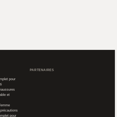
PARTENAIRES
omplet pour
ti
chaussures
able et
 femme
 précautions
mplet pour