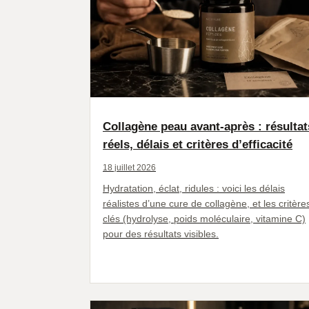
Collagène peau avant-après : résultat
réels, délais et critères d’efficacité
18 juillet 2026
Hydratation, éclat, ridules : voici les délais
réalistes d’une cure de collagène, et les critère
clés (hydrolyse, poids moléculaire, vitamine C)
pour des résultats visibles.