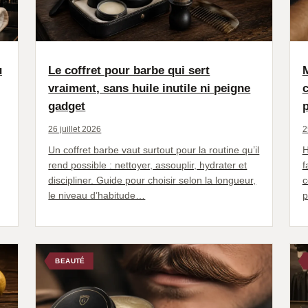
u
Le coffret pour barbe qui sert
vraiment, sans huile inutile ni peigne
c
gadget
26 juillet 2026
2
Un coffret barbe vaut surtout pour la routine qu’il
H
rend possible : nettoyer, assouplir, hydrater et
f
discipliner. Guide pour choisir selon la longueur,
c
le niveau d’habitude…
p
BEAUTÉ