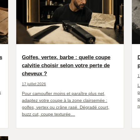
s
Golfes, vertex, barbe : quelle coupe
calvitie choisir selon votre perte de
cheveux ?
1
17 juillet 2026
L
s
p
Pour camoufler moins et paraître plus net,
p
adaptez votre coupe à la zone clairsemée :
n
golfes, vertex ou crâne rasé. Dégradé court,
buzz cut, coupe texturée…