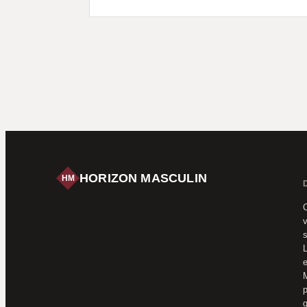
HORIZON MASCULIN
HM
C
v
s
L
e
M
p
g