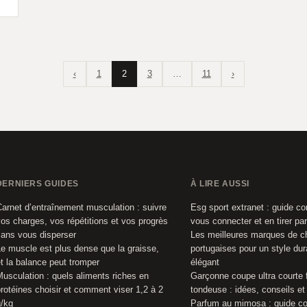
‹
1
2
3
…
11
›
DERNIERS GUIDES
À LIRE AUSSI
arnet d’entraînement musculation : suivre
Esg sport extranet : guide c
os charges, vos répétitions et vos progrès
vous connecter et en tirer par
ans vous disperser
Les meilleures marques de 
e muscle est plus dense que la graisse,
portugaises pour un style dur
t la balance peut tromper
élégant
usculation : quels aliments riches en
Garçonne coupe ultra courte
rotéines choisir et comment viser 1,2 à 2
tondeuse : idées, conseils et
/kg
Parfum au mimosa : guide co