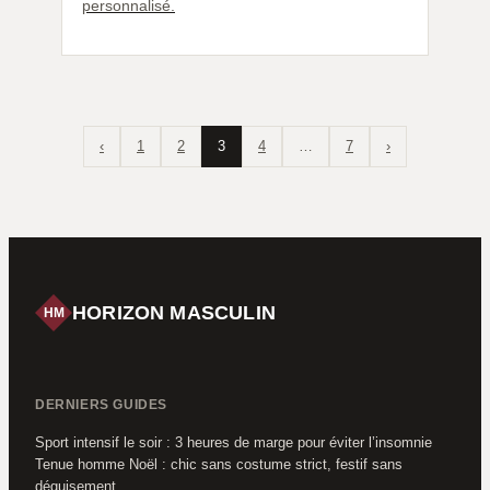
personnalisé.
‹
1
2
3
4
…
7
›
HORIZON MASCULIN
HM
DERNIERS GUIDES
Sport intensif le soir : 3 heures de marge pour éviter l’insomnie
Tenue homme Noël : chic sans costume strict, festif sans
déguisement