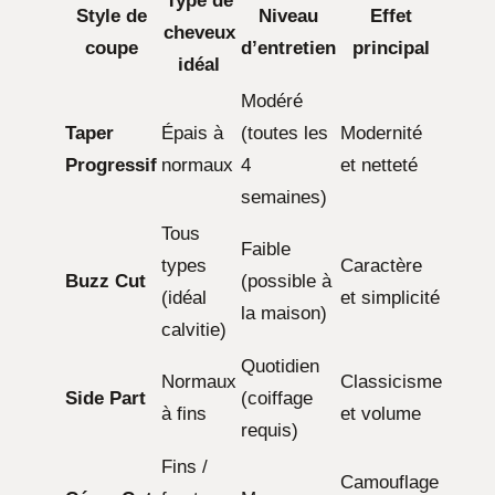
Type de
Style de
Niveau
Effet
cheveux
coupe
d’entretien
principal
idéal
Modéré
Taper
Épais à
(toutes les
Modernité
Progressif
normaux
4
et netteté
semaines)
Tous
Faible
types
Caractère
Buzz Cut
(possible à
(idéal
et simplicité
la maison)
calvitie)
Quotidien
Normaux
Classicisme
Side Part
(coiffage
à fins
et volume
requis)
Fins /
Camouflage