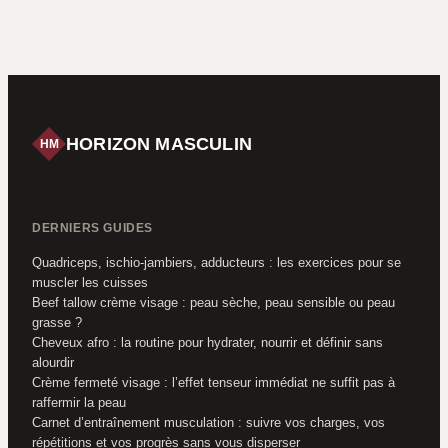
: 4 exercices clés
et 12 nuances pour
pour construire un
révéler votre teint
bas du corps
massif sans
matériel
HORIZON MASCULIN
HM
DERNIERS GUIDES
Quadriceps, ischio-jambiers, adducteurs : les exercices pour se
muscler les cuisses
Beef tallow crème visage : peau sèche, peau sensible ou peau
grasse ?
Cheveux afro : la routine pour hydrater, nourrir et définir sans
alourdir
Crème fermeté visage : l’effet tenseur immédiat ne suffit pas à
raffermir la peau
Carnet d’entraînement musculation : suivre vos charges, vos
répétitions et vos progrès sans vous disperser