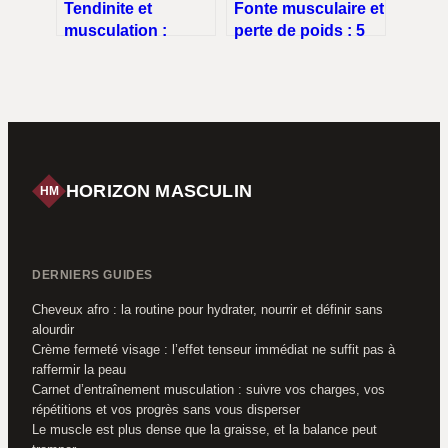
Tendinite et
Fonte musculaire et
musculation :
perte de poids : 5
comprendre, éviter
stratégies pour
et soigner sans
maigrir sans
tout arrêter
s’affaiblir
HORIZON MASCULIN
HM
DERNIERS GUIDES
Cheveux afro : la routine pour hydrater, nourrir et définir sans
alourdir
Crème fermeté visage : l’effet tenseur immédiat ne suffit pas à
raffermir la peau
Carnet d’entraînement musculation : suivre vos charges, vos
répétitions et vos progrès sans vous disperser
Le muscle est plus dense que la graisse, et la balance peut