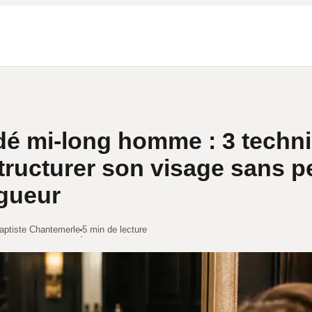
é mi-long homme : 3 techn
tructurer son visage sans p
gueur
aptiste Chantemerle
5 min de lecture
·