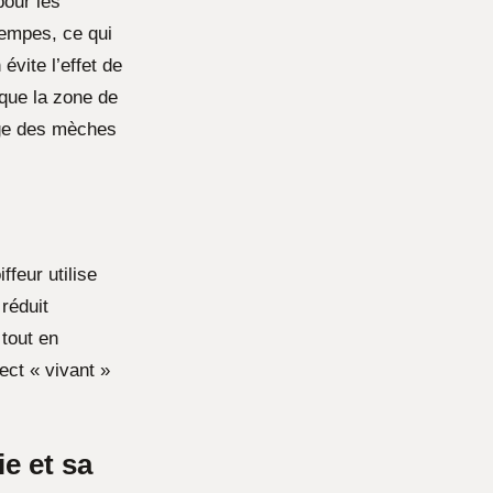
our les
tempes, ce qui
évite l’effet de
que la zone de
age des mèches
ffeur utilise
 réduit
 tout en
ect « vivant »
e et sa