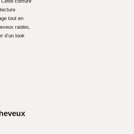
 Cette coiffure
tecture
age tout en
eveux raides,
r d’un look
cheveux