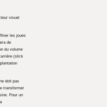
teur visuel
finer les joues
iera de
ion du volume
arrière (slick
plantation
ne doit pas
se transformer
ssine. Pour un
la