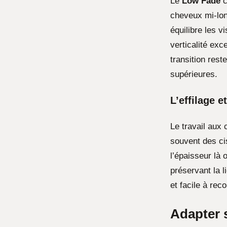
Le
Low Fade
c
cheveux mi-lon
équilibre les v
verticalité ex
transition res
supérieures.
L’effilage e
Le travail aux 
souvent des ci
l’épaisseur là 
préservant la l
et facile à rec
Adapter 