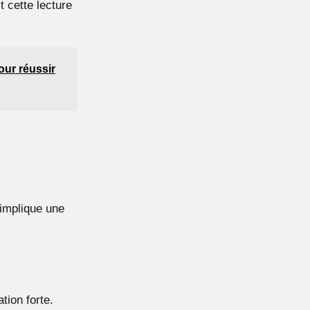
 cette lecture
our réussir
 implique une
tion forte.