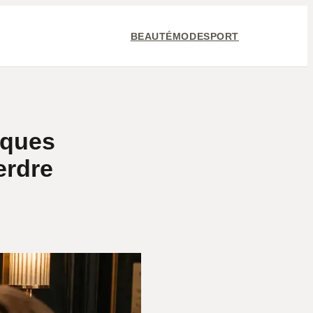
BEAUTÉ
MODE
SPORT
iques
erdre