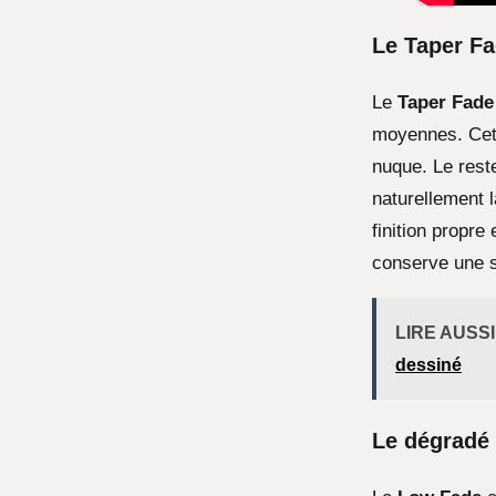
Le Taper Fad
Le
Taper Fade
moyennes. Cett
nuque. Le rest
naturellement l
finition propr
conserve une s
LIRE AUSSI
dessiné
Le dégradé