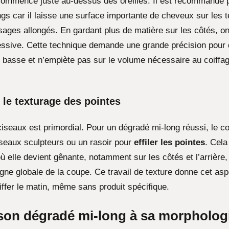
ommence juste au-dessus des oreilles. Il est recommandé p
gs car il laisse une surface importante de cheveux sur les 
isages allongés. En gardant plus de matière sur les côtés, on 
cessive. Cette technique demande une grande précision pour 
te basse et n’empiète pas sur le volume nécessaire au coiff
t le texturage des pointes
ciseaux est primordial. Pour un dégradé mi-long réussi, le coi
seaux sculpteurs ou un rasoir pour
effiler les pointes
. Cela
où elle devient gênante, notamment sur les côtés et l’arrière,
igne globale de la coupe. Ce travail de texture donne cet asp
oiffer le matin, même sans produit spécifique.
son dégradé mi-long à sa morphologi