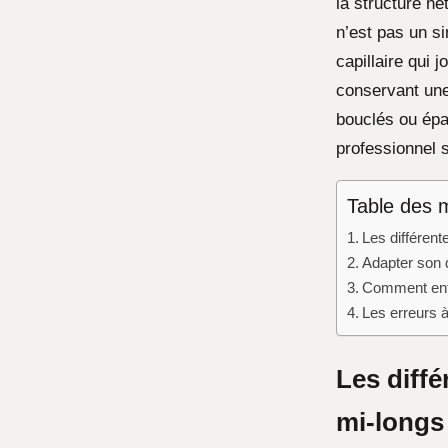
la structure ne
n’est pas un si
capillaire qui 
conservant une
bouclés ou épa
professionnel s
Table des 
Les différen
Adapter son 
Comment entr
Les erreurs à
Les diff
mi-longs