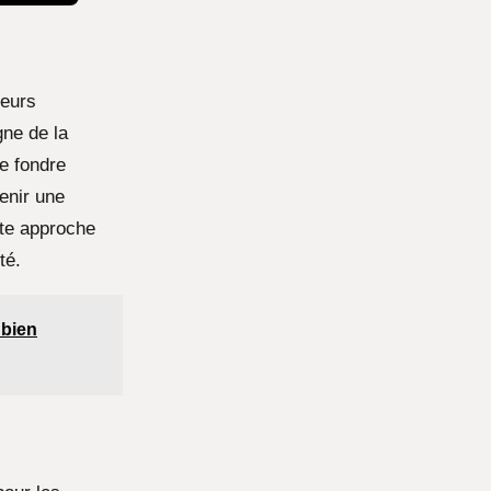
ueurs
gne de la
e fondre
enir une
tte approche
té.
 bien