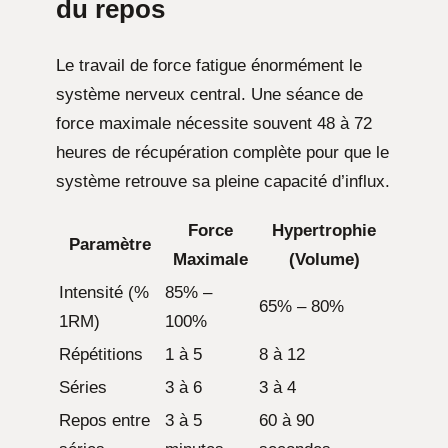
du repos
Le travail de force fatigue énormément le
système nerveux central. Une séance de
force maximale nécessite souvent 48 à 72
heures de récupération complète pour que le
système retrouve sa pleine capacité d’influx.
Force
Hypertrophie
Paramètre
Maximale
(Volume)
Intensité (%
85% –
65% – 80%
1RM)
100%
Répétitions
1 à 5
8 à 12
Séries
3 à 6
3 à 4
Repos entre
3 à 5
60 à 90