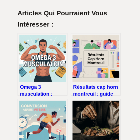
Articles Qui Pourraient Vous
Intéresser :
Omega 3
Résultats cap horn
musculation :
montreuil : guide
booster ses
pratique pour
performances et sa
comprendre vos
récupération
scores