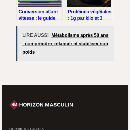
Conversion allure
Protéines végétales
vitesse : le guide
: 1g par kilo et 3
simple pour passer
mécanismes
de l’un à l’autre
biologiques pour
LIRE AUSSI
Métabolisme après 50 ans
brûler les graisses
: comprendre, relancer et stabiliser son
poids
HORIZON MASCULIN
HM
DERNIERS GUIDES