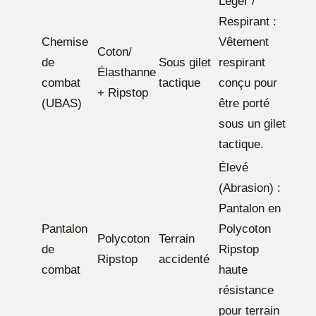
Léger /
Respirant :
Chemise
Vêtement
Coton/
de
Sous gilet
respirant
Élasthanne
combat
tactique
conçu pour
+ Ripstop
(UBAS)
être porté
sous un gilet
tactique.
Élevé
(Abrasion) :
Pantalon en
Pantalon
Polycoton
Polycoton
Terrain
de
Ripstop
Ripstop
accidenté
combat
haute
résistance
pour terrain