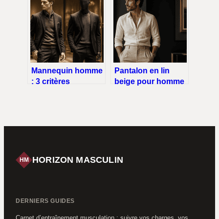
portugaises pour
gagner
un style durable et
discrètement en
élégant
taille
Mannequin homme
Pantalon en lin
: 3 critères
beige pour homme
techniques pour un
: choisir la coupe
tombé de costume
idéale pour éviter le
parfait
look pyjama
HORIZON MASCULIN
HM
DERNIERS GUIDES
Carnet d’entraînement musculation : suivre vos charges, vos