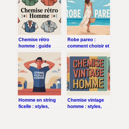
Chemise rétro
Robe pareo :
homme : guide
comment choisir et
complet pour un
porter cette pièce
style vintage
ultra tendance
maîtrisé
Homme en string
Chemise vintage
ficelle : styles,
homme : styles,
confort et codes à
coupes et conseils
connaître
pour un look
maîtrisé