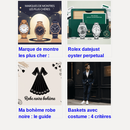
Marque de montre
Rolex datejust
les plus cher :
oyster perpetual
guide des maisons
prix : guide complet
d’exception
pour comprendre
les tarifs
Ma bohème robe
Baskets avec
noire : le guide
costume : 4 critères
pour choisir et
techniques pour
porter cette pièce
une allure moderne