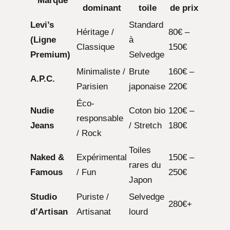
Marque
dominant
toile
de prix
Levi’s
Standard
Héritage /
80€ –
(Ligne
à
Classique
150€
Premium)
Selvedge
Minimaliste /
Brute
160€ –
A.P.C.
Parisien
japonaise
220€
Éco-
Nudie
Coton bio
120€ –
responsable
Jeans
/ Stretch
180€
/ Rock
Toiles
Naked &
Expérimental
150€ –
rares du
Famous
/ Fun
250€
Japon
Studio
Puriste /
Selvedge
280€+
d’Artisan
Artisanat
lourd