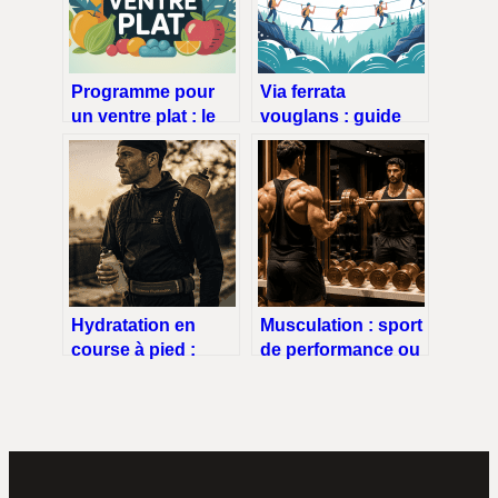
Programme pour
Via ferrata
un ventre plat : le
vouglans : guide
guide clair pour
complet pour
des résultats
réussir votre sortie
durables
Hydratation en
Musculation : sport
course à pied :
de performance ou
gourde souple,
simple entretien
rigide ou poche à
physique ?
eau, laquelle
choisir pour vos
performances ?