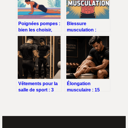
Poignées pompes :
Blessure
bien les choisir,
musculation :
bien les utiliser,
prévenir,
éviter les blessures
reconnaître et bien
récupérer
Vêtements pour la
Élongation
salle de sport : 3
musculaire : 15
matières
jours pour guérir et
techniques et 2
3 erreurs fatales à
coupes pour
éviter
optimiser votre
progression