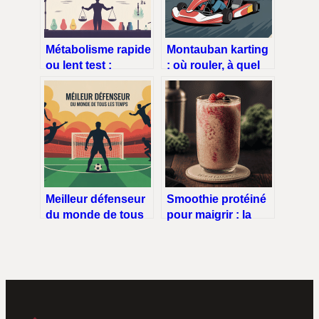
Métabolisme rapide
Montauban karting
ou lent test :
: où rouler, à quel
comment l’évaluer
prix, comment
vraiment
choisir
Meilleur défenseur
Smoothie protéiné
du monde de tous
pour maigrir : la
les temps : le guide
méthode 50/30/20
ultime
pour brûler les
graisses sans avoir
faim