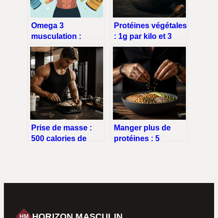
Omega 3
Protéines végétales
musculation :
: 1g par kilo et 3
booster ses
mécanismes
performances et sa
biologiques pour
récupération
brûler les graisses
Prise de masse :
Manger plus de
500 calories de
protéines : 5
surplus, 3 piliers
stratégies
nutritionnels et la
concrètes pour
méthode pour bâtir
booster votre
du muscle
satiété
HORIZON MASCULIN
HM