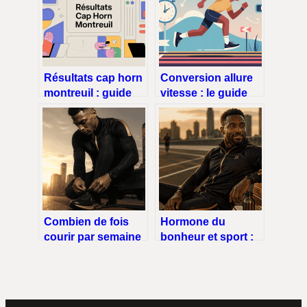
Résultats cap horn
Conversion allure
montreuil : guide
vitesse : le guide
pratique pour
simple pour passer
comprendre vos
de l’un à l’autre
scores
Combien de fois
Hormone du
courir par semaine
bonheur et sport :
? Trois profils pour
30 minutes d’effort
trouver votre
pour 4 heures
rythme idéal
d’apaisement
naturel