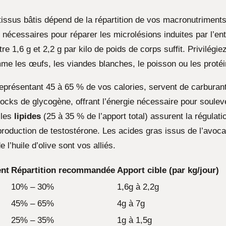
 tissus bâtis dépend de la répartition de vos macronutriment
 nécessaires pour réparer les microlésions induites par l’en
tre 1,6 g et 2,2 g par kilo de poids de corps suffit. Privilégi
e les œufs, les viandes blanches, le poisson ou les protéi
eprésentant 45 à 65 % de vos calories, servent de carburant 
tocks de glycogène, offrant l’énergie nécessaire pour soule
 les
lipides
(25 à 35 % de l’apport total) assurent la régulat
roduction de testostérone. Les acides gras issus de l’avoca
 l’huile d’olive sont vos alliés.
nt
Répartition recommandée
Apport cible (par kg/jour)
10% – 30%
1,6g à 2,2g
45% – 65%
4g à 7g
25% – 35%
1g à 1,5g