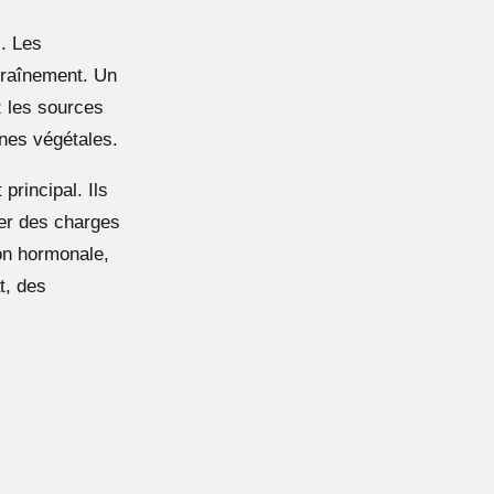
s. Les
traînement. Un
ez les sources
nes végétales.
principal. Ils
ver des charges
ion hormonale,
t, des