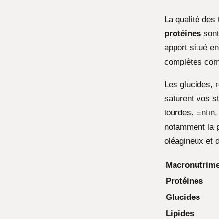
La qualité des
protéines
sont
apport situé en
complètes comm
Les glucides, r
saturent vos s
lourdes. Enfin,
notamment la p
oléagineux et de
Macronutrime
Protéines
Glucides
Lipides