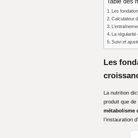
Table des 
Les fondation
Calculateur 
L’entraînemen
La régularité 
Suivi et ajus
Les fonda
croissan
La nutrition di
produit que de
métabolisme 
l’instauration 