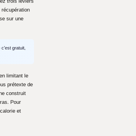
z trois leviers
e récupération
ose sur une
c’est gratuit,
n limitant le
ous prétexte de
ne construit
ras. Pour
alorie et