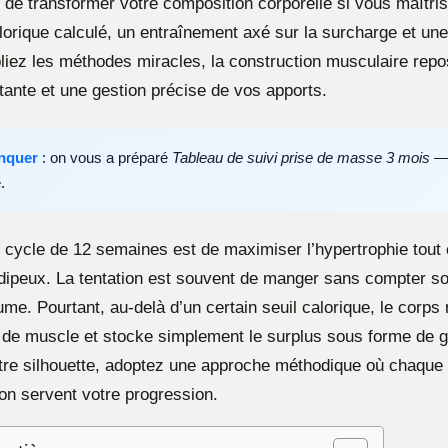
de transformer votre composition corporelle si vous maîtrise
alorique calculé, un entraînement axé sur la surcharge et un
liez les méthodes miracles, la construction musculaire rep
tante et une gestion précise de vos apports.
nquer
: on vous a préparé
Tableau de suivi prise de masse 3 mois
— 
.
e cycle de 12 semaines est de maximiser l’hypertrophie tout e
adipeux. La tentation est souvent de manger sans compter s
me. Pourtant, au-delà d’un certain seuil calorique, le corps 
de muscle et stocke simplement le surplus sous forme de g
tre silhouette, adoptez une approche méthodique où chaque c
ion servent votre progression.