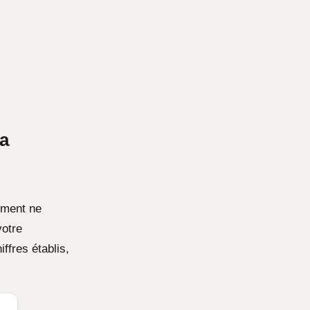
la
nement ne
votre
ffres établis,