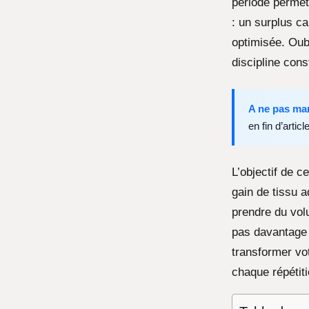
période permet 
: un surplus c
optimisée. Oub
discipline cons
A ne pas ma
en fin d’article
L’objectif de c
gain de tissu 
prendre du volu
pas davantage 
transformer vo
chaque répétit