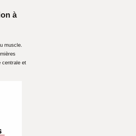
ion à
du muscle.
emières
 centrale et