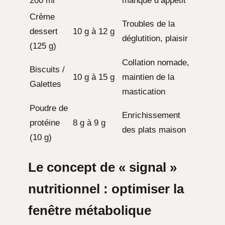
200 ml
manque d’appétit
Crème
Troubles de la
dessert
10 g à 12 g
déglutition, plaisir
(125 g)
Collation nomade,
Biscuits /
10 g à 15 g
maintien de la
Galettes
mastication
Poudre de
Enrichissement
protéine
8 g à 9 g
des plats maison
(10 g)
Le concept de « signal »
nutritionnel : optimiser la
fenêtre métabolique