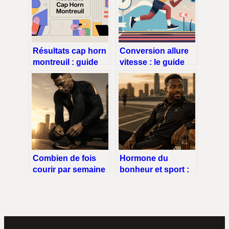
Résultats cap horn
Conversion allure
montreuil : guide
vitesse : le guide
pratique pour
simple pour passer
comprendre vos
de l’un à l’autre
scores
Combien de fois
Hormone du
courir par semaine
bonheur et sport :
? Trois profils pour
30 minutes d’effort
trouver votre
pour 4 heures
rythme idéal
d’apaisement
naturel