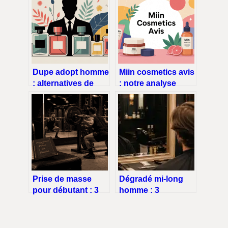
Dupe adopt homme
Miin cosmetics avis
: alternatives de
: notre analyse
parfum abordables
complète avant de
et stylées
commander
Prise de masse
Dégradé mi-long
pour débutant : 3
homme : 3
séances
techniques pour
hebdomadaires
structurer son
pour transformer
visage sans perdre