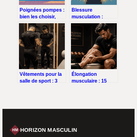
Poignées pompes :
Blessure
bien les choisir,
musculation :
bien les utiliser,
prévenir,
éviter les blessures
reconnaître et bien
récupérer
Vêtements pour la
Élongation
salle de sport : 3
musculaire : 15
matières
jours pour guérir et
techniques et 2
3 erreurs fatales à
coupes pour
éviter
optimiser votre
progression
HORIZON MASCULIN
HM