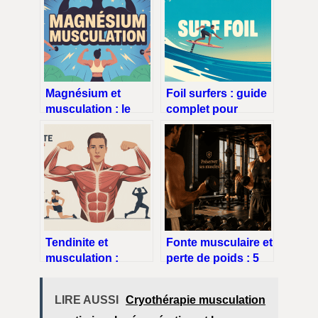
Magnésium et
Foil surfers : guide
musculation : le
complet pour
guide complet pour
choisir, apprendre
mieux performer
et progresser
Tendinite et
Fonte musculaire et
musculation :
perte de poids : 5
comprendre, éviter
stratégies pour
et soigner sans
maigrir sans
LIRE AUSSI
Cryothérapie musculation
tout arrêter
s’affaiblir