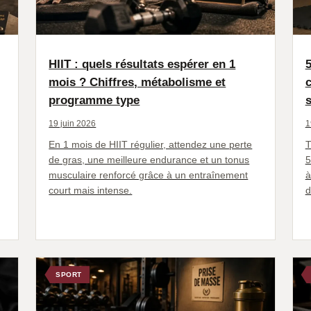
HIIT : quels résultats espérer en 1
mois ? Chiffres, métabolisme et
programme type
s
19 juin 2026
1
En 1 mois de HIIT régulier, attendez une perte
T
de gras, une meilleure endurance et un tonus
5
musculaire renforcé grâce à un entraînement
à
court mais intense.
d
SPORT