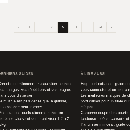
‹
1
…
8
9
10
…
24
›
DERNIERS GUIDES
À LIRE AUSSI
arnet d’entraînement musculation : suivre
Esg sport extranet : guide c
os charges, vos répétitions et vos progrès
vous connecter et en tirer par
ans vous disperser
Les meilleures marques de 
e muscle est plus dense que la graisse,
portugaises pour un style dur
t la balance peut tromper
élégant
usculation : quels aliments riches en
Garçonne coupe ultra courte
rotéines choisir et comment viser 1,2 à 2
tondeuse : idées, conseils et
/kg
Parfum au mimosa : guide co