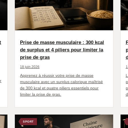
t
Prise de masse musculaire : 300 kcal
de surplus et 4 piliers pour limiter la
p
prise de gras
18 juin 2026
1
Apprenez à réussir votre prise de masse
L
r
musculaire avec un surplus calorique maîtrisé
p
de 300 kcal et quatre piliers essentiels pour
p
limiter la prise de gras.
d
SPORT