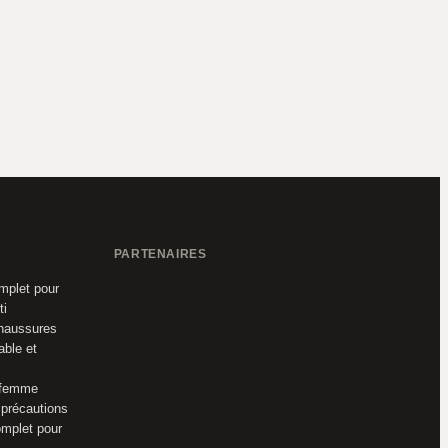
PARTENAIRES
omplet pour
ti
chaussures
able et
 femme
 précautions
mplet pour