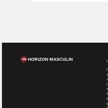
HORIZON MASCULIN
HM
C
v
s
L
e
M
p
g