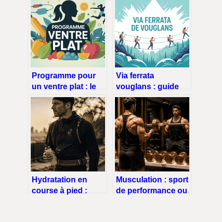
Programme pour
Via ferrata
un ventre plat : le
vouglans : guide
guide clair pour
complet pour
des résultats
réussir votre sortie
durables
Hydratation en
Musculation : sport
course à pied :
de performance ou
gourde souple,
simple entretien
rigide ou poche à
physique ?