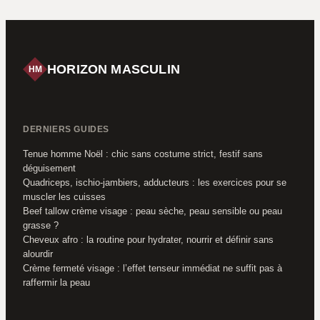
eau, laquelle
choisir pour vos
performances ?
HORIZON MASCULIN
HM
DERNIERS GUIDES
Tenue homme Noël : chic sans costume strict, festif sans
déguisement
Quadriceps, ischio-jambiers, adducteurs : les exercices pour se
muscler les cuisses
Beef tallow crème visage : peau sèche, peau sensible ou peau
grasse ?
Cheveux afro : la routine pour hydrater, nourrir et définir sans
alourdir
Crème fermeté visage : l’effet tenseur immédiat ne suffit pas à
raffermir la peau