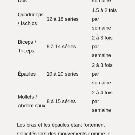
Dos
semaine
1.5 à 2 fois
Quadriceps
12 à 18 séries
par
/ Ischios
semaine
2 à 3 fois
Biceps /
8 à 14 séries
par
Triceps
semaine
2 à 3 fois
Épaules
10 à 20 séries
par
semaine
2 à 4 fois
Mollets /
8 à 15 séries
par
Abdominaux
semaine
Les bras et les épaules étant fortement
sollicités lors des mouvements comme le