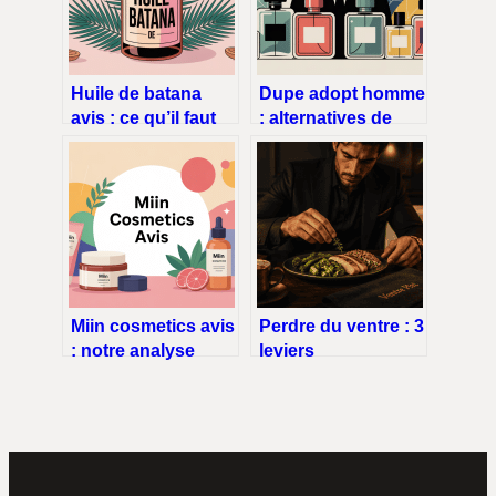
Huile de batana
Dupe adopt homme
avis : ce qu’il faut
: alternatives de
vraiment savoir
parfum abordables
avant d’acheter
et stylées
Miin cosmetics avis
Perdre du ventre : 3
: notre analyse
leviers
complète avant de
métaboliques et les
commander
aliments à
supprimer