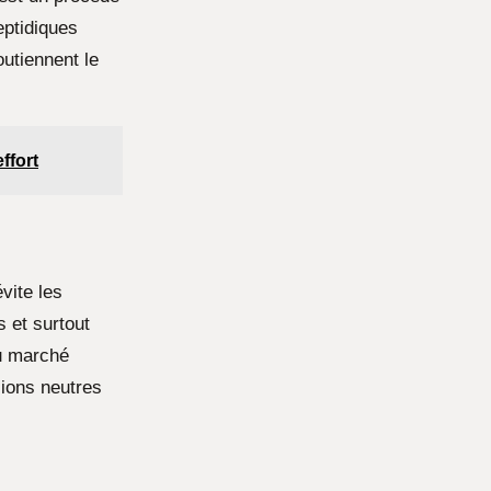
eptidiques
utiennent le
ffort
vite les
 et surtout
u marché
sions neutres