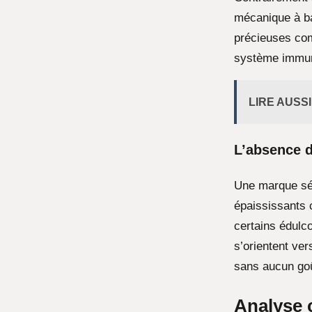
mécanique à ba
précieuses com
système immun
LIRE AUSSI
L’absence d
Une marque séri
épaississants 
certains édulc
s’orientent ve
sans aucun goû
Analyse 