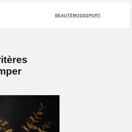
BEAUTÉ
MODE
SPORT
itères
omper