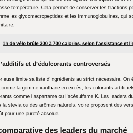
sse température. Cela permet de conserver les fractions p
me les glycomacropeptides et les immunoglobulines, qui so
itaire.
1h de vélo brûle 300 à 700 calories, selon l’assistance et l’e
’additifs et d’édulcorants controversés
euse limite sa liste d’ingrédients au strict nécessaire. On é
comme la gomme xanthane en excès, les colorants artificiels
orants comme l’aspartame ou l’acésulfame K. Les leaders d
rs la stevia ou des arômes naturels, voire proposent des ver
t pour une pureté absolue.
comparative des leaders du marché