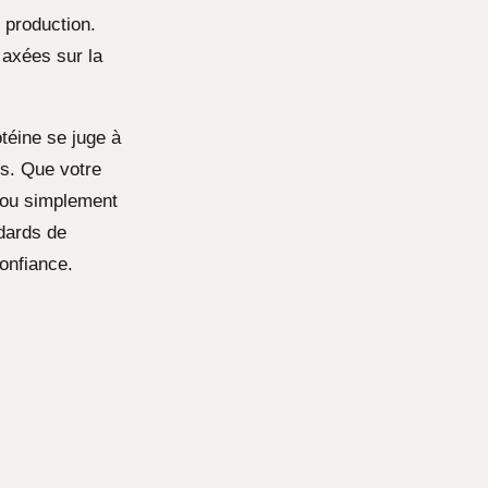
 production.
 axées sur la
otéine se juge à
es. Que votre
e ou simplement
ndards de
confiance.