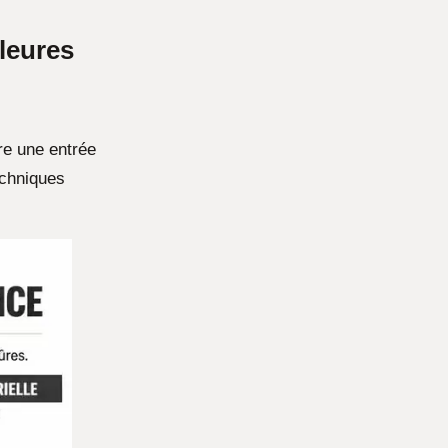
lleures
re une entrée
echniques