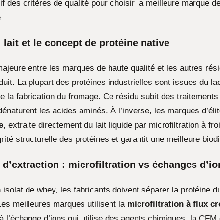
f des critères de qualité pour choisir la meilleure marque de
e
 lait et le concept de protéine native
majeure entre les marques de haute qualité et les autres rés
oduit. La plupart des protéines industrielles sont issues du l
e la fabrication du fromage. Ce résidu subit des traitements
énaturent les acides aminés. À l’inverse, les marques d’élite
e
, extraite directement du lait liquide par microfiltration à fr
grité structurelle des protéines et garantit une meilleure biodi
d’extraction : microfiltration vs échanges d’io
 isolat de whey, les fabricants doivent séparer la protéine d
Les meilleures marques utilisent la
microfiltration à flux c
à l’échange d’ions qui utilise des agents chimiques, la CFM