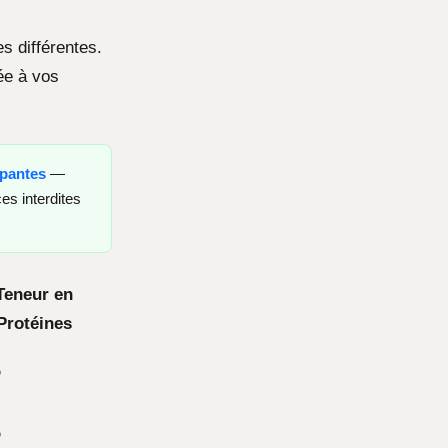
s différentes.
ée à vos
opantes
—
es interdites
Teneur en
Protéines
%
%