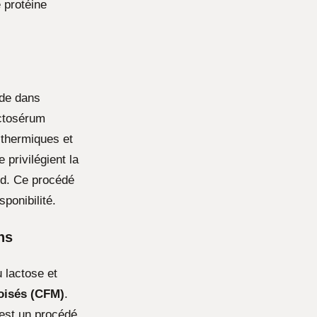
 protéine
ide dans
actosérum
 thermiques et
 privilégient la
oid. Ce procédé
sponibilité.
ns
u lactose et
roisés (CFM)
.
 est un procédé