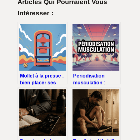
Articles Qui Pourraient Vous
Intéresser :
Mollet à la presse :
Periodisation
bien placer ses
musculation :
pieds pour des
comment structurer
résultats visibles
vos cycles pour
progresser
vraiment