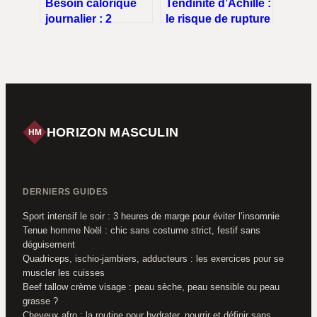
Besoin calorique
Tendinite d’Achille :
journalier : 2
le risque de rupture
formules de calcul
qui menace votre
et 4 facteurs pour
pratique sportive
personnaliser votre
alimentation
HORIZON MASCULIN
HM
DERNIERS GUIDES
Sport intensif le soir : 3 heures de marge pour éviter l’insomnie
Tenue homme Noël : chic sans costume strict, festif sans
déguisement
Quadriceps, ischio-jambiers, adducteurs : les exercices pour se
muscler les cuisses
Beef tallow crème visage : peau sèche, peau sensible ou peau
grasse ?
Cheveux afro : la routine pour hydrater, nourrir et définir sans