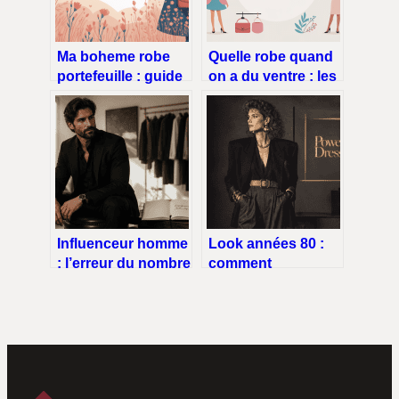
Ma boheme robe
Quelle robe quand
portefeuille : guide
on a du ventre : les
complet pour un
coupes qui
look bohème
changent tout
affirmé
Influenceur homme
Look années 80 :
: l’erreur du nombre
comment
d’abonnés qui
réinventer le style
plombe votre ROI
iconique sans
tomber dans le
déguisement