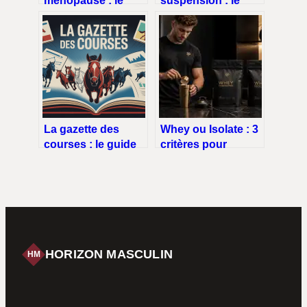
ménopause : le
suspension : le
guide complet pour
guide complet pour
se renforcer en
bien choisir et
sécurité
s’entraîner
La gazette des
Whey ou Isolate : 3
courses : le guide
critères pour
pratique pour bien
choisir la protéine
s’en servir
adaptée à vos
objectifs
HORIZON MASCULIN
HM