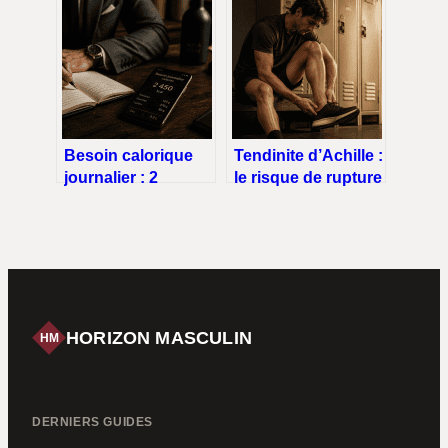
résultats visibles
vos cycles pour
progresser
vraiment
Besoin calorique
Tendinite d’Achille :
journalier : 2
le risque de rupture
formules de calcul
qui menace votre
et 4 facteurs pour
pratique sportive
personnaliser votre
alimentation
HORIZON MASCULIN
HM
DERNIERS GUIDES