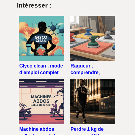
Intéresser :
Glyco clean : mode
Ragueur :
d’emploi complet
comprendre,
pour bien l’utiliser
choisir et entretenir
cet outil de
ponçage
Machine abdos
Perdre 1 kg de