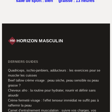
salle de sport : bien
graisse : 13 heures
choisir et bien
de course ou une
utiliser
stratégie d’intensité
ciblée ?
HORIZON MASCULIN
HM
DERNIERS GUIDES
Quadriceps, ischio-jambiers, adducteurs : les exercices pour se
muscler les cuisses
Beef tallow crème visage : peau sèche, peau sensible ou peau
grasse ?
Cheveux afro : la routine pour hydrater, nourrir et définir sans
alourdir
Crème fermeté visage : l’effet tenseur immédiat ne suffit pas à
raffermir la peau
Carnet d’entraînement musculation : suivre vos charges, vos