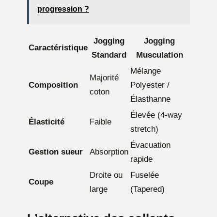
progression ?
Jogging
Jogging
Caractéristique
Standard
Musculation
Mélange
Majorité
Composition
Polyester /
coton
Élasthanne
Élevée (4-way
Élasticité
Faible
stretch)
Évacuation
Gestion sueur
Absorption
rapide
Droite ou
Fuselée
Coupe
large
(Tapered)