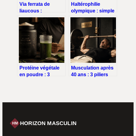
Via ferrata de
Haltérophilie
liaucous :
olympique : simple
parcours, niveaux,
force brute ou
accès, conseils
précision
sécurité
chirurgicale ?
Protéine végétale
Musculation après
en poudre : 3
40 ans : 3 piliers
risques réels pour
pour bâtir du
la santé et la limite
muscle sans
de 80g à respecter
risquer vos
articulations
HORIZON MASCULIN
HM