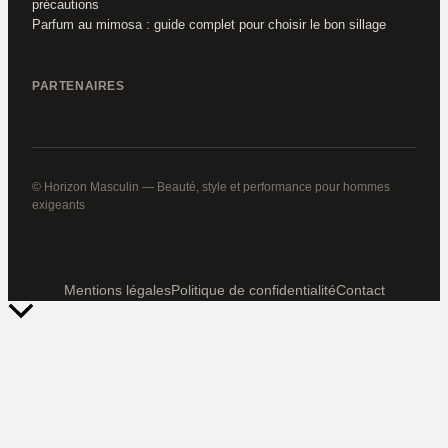
précautions
Parfum au mimosa : guide complet pour choisir le bon sillage
PARTENAIRES
© Horizon Masculin — Beauté, style et performance pour hommes
exigeants
Mentions légales
Politique de confidentialité
Contact
Retour
en
haut