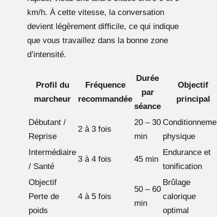
km/h. À cette vitesse, la conversation
devient légèrement difficile, ce qui indique
que vous travaillez dans la bonne zone
d’intensité.
Durée
Profil du
Fréquence
Objectif
par
marcheur
recommandée
principal
séance
Débutant /
20 – 30
Conditionneme
2 à 3 fois
Reprise
min
physique
Intermédiaire
Endurance et
3 à 4 fois
45 min
/ Santé
tonification
Objectif
Brûlage
50 – 60
Perte de
4 à 5 fois
calorique
min
poids
optimal