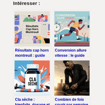
Intéresser :
Résultats cap horn
Conversion allure
montreuil : guide
vitesse : le guide
pratique pour
simple pour passer
comprendre vos
de l’un à l’autre
scores
Cla sèche :
Combien de fois
bienfaits, dosage et
courir par semaine