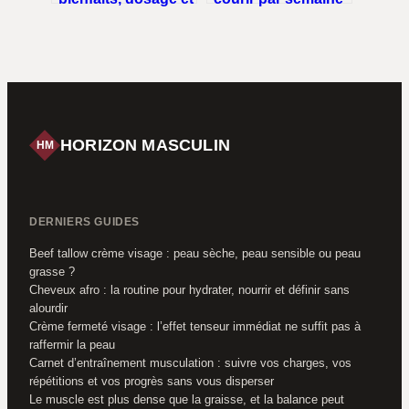
risques à connaître
? Trois profils pour
trouver votre
rythme idéal
HORIZON MASCULIN
HM
DERNIERS GUIDES
Beef tallow crème visage : peau sèche, peau sensible ou peau
grasse ?
Cheveux afro : la routine pour hydrater, nourrir et définir sans
alourdir
Crème fermeté visage : l’effet tenseur immédiat ne suffit pas à
raffermir la peau
Carnet d’entraînement musculation : suivre vos charges, vos
répétitions et vos progrès sans vous disperser
Le muscle est plus dense que la graisse, et la balance peut