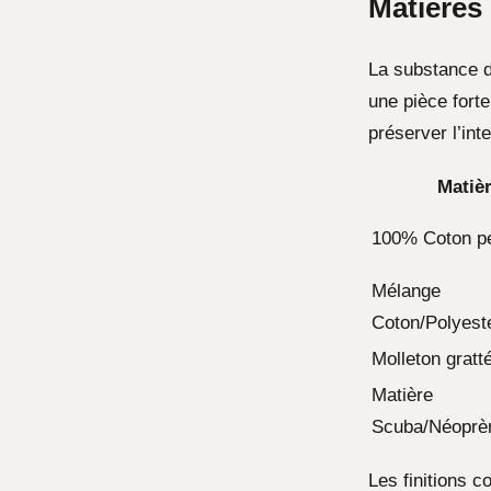
Matières 
La substance d
une pièce forte
préserver l’int
Matiè
100% Coton p
Mélange
Coton/Polyest
Molleton gratt
Matière
Scuba/Néoprè
Les finitions 