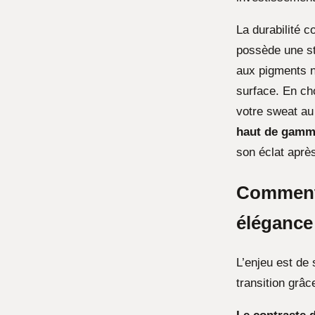
La durabilité c
possède une st
aux pigments n
surface. En ch
votre sweat au 
haut de gam
son éclat aprè
Comment 
élégance
L’enjeu est de 
transition grâc