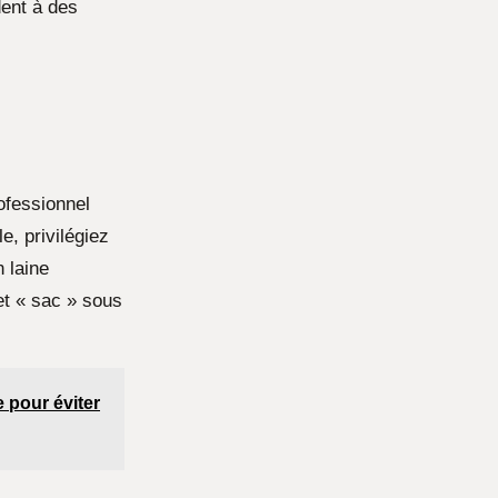
dent à des
ofessionnel
e, privilégiez
 laine
et « sac » sous
 pour éviter