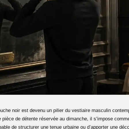
uche noir est devenu un pilier du vestiaire masculin contem
ne pièce de détente réservée au dimanche, il s’impose com
pable de structurer une tenue urbaine ou d’apporter une déco