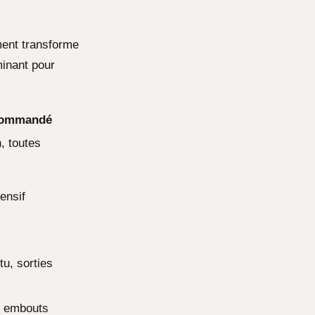
ment transforme
minant pour
commandé
, toutes
ensif
u, sorties
ec embouts