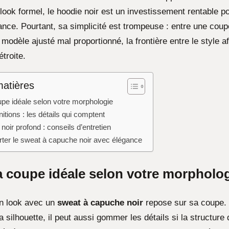
look formel, le hoodie noir est un investissement rentable pou
gance. Pourtant, sa simplicité est trompeuse : entre une cou
odèle ajusté mal proportionné, la frontière entre le style aff
étroite.
matières
upe idéale selon votre morphologie
nitions : les détails qui comptent
noir profond : conseils d’entretien
er le sweat à capuche noir avec élégance
la coupe idéale selon votre morpholo
un look avec un
sweat à capuche noir
repose sur sa coupe. S
a silhouette, il peut aussi gommer les détails si la structur