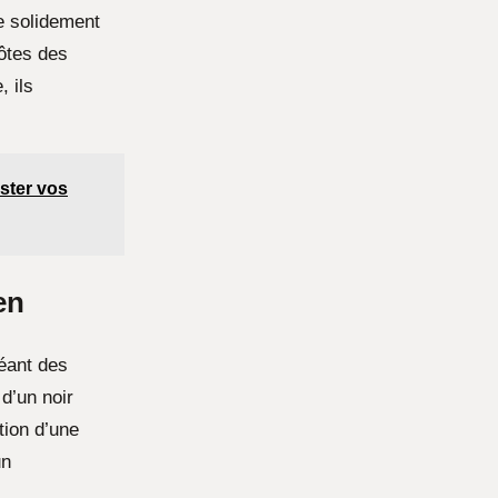
e solidement
côtes des
, ils
ster vos
en
réant des
d’un noir
tion d’une
un