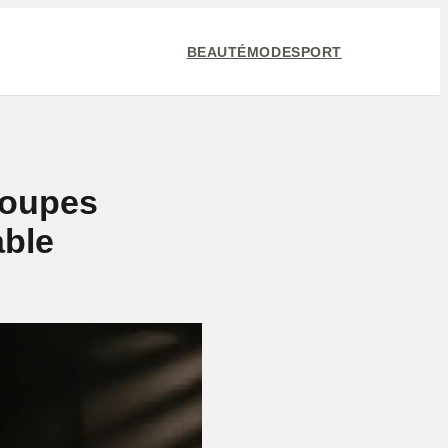
BEAUTÉ
MODE
SPORT
coupes
able