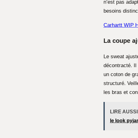
n’est pas adap
besoins distinc
Carhartt WIP H
La coupe aj
Le sweat ajust
décontracté. Il
un coton de gr
structuré. Veil
les bras et co
LIRE AUSSI
le look pyj