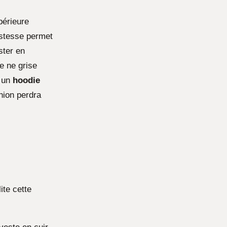
périeure
ustesse permet
ster en
e ne grise
à un
hoodie
hion perdra
ite cette