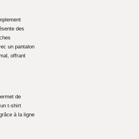
implement
ésente des
nches
vec un pantalon
mal, offrant
permet de
un t-shirt
grâce à la ligne