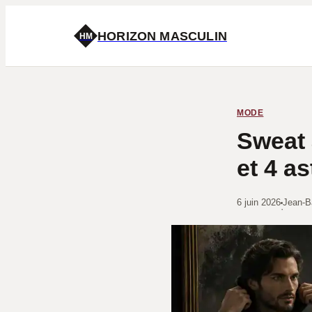
HORIZON MASCULIN
HM
MODE
Sweat 
et 4 a
6 juin 2026
Jean-B
·