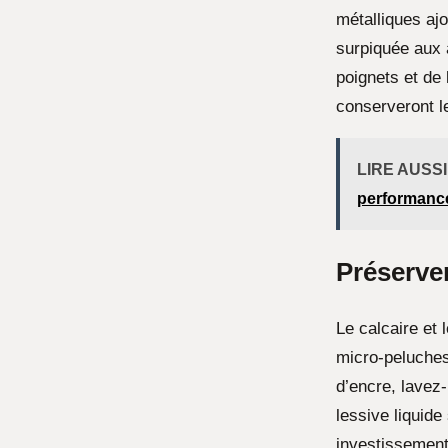
métalliques aj
surpiquée aux a
poignets et de 
conserveront l
LIRE AUSSI
performances
Préserver
Le calcaire et 
micro-peluches 
d’encre, lavez
lessive liquide
investissement