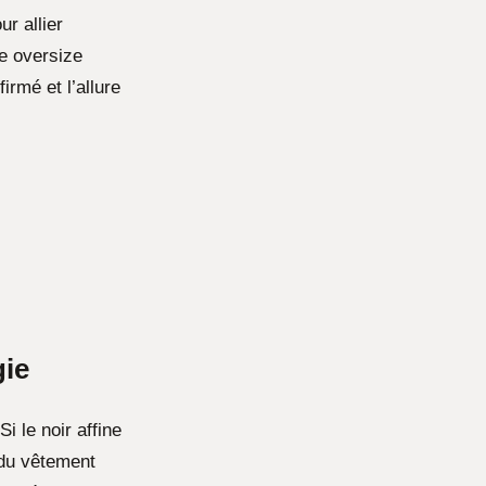
r allier
pe oversize
irmé et l’allure
gie
i le noir affine
e du vêtement