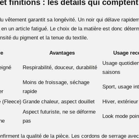
et finitions : les détails qui comptent
u vêtement garantit sa longévité. Un noir qui délave rapide
 en un article fatigué. Le choix de la matière est donc déter
ensité du pigment et la tenue du textile.
re
Avantages
Usage re
Usage quotidien
eigné
Respirabilité, douceur, durabilité
saisons
Moins de froissage, séchage
Sport, usage int
er
rapide
é (Fleece)
Grande chaleur, aspect douillet
Hiver, extérieur
Aspect futuriste, ne se déforme
Look mode point
ne
pas
confirment la qualité de la pièce. Les cordons de serrage av