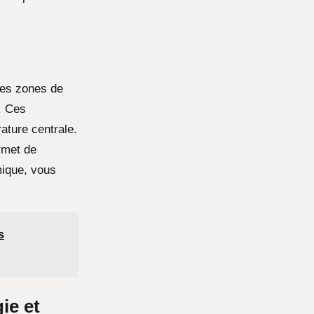
des zones de
. Ces
rature centrale.
ermet de
mique, vous
s
ie et