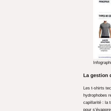
Infograph
La gestion 
Les t-shirts te
hydrophobes re
capillarité : l
pour s’évapor