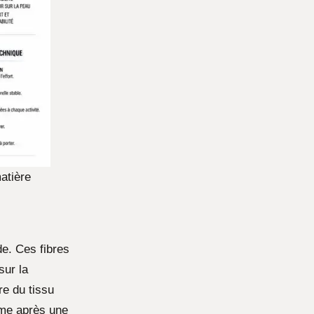
atière
de. Ces fibres
sur la
re du tissu
ême après une