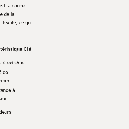
est la coupe
e de la
 textile, ce qui
téristique Clé
eté extrême
é de
ement
tance à
sion
odeurs