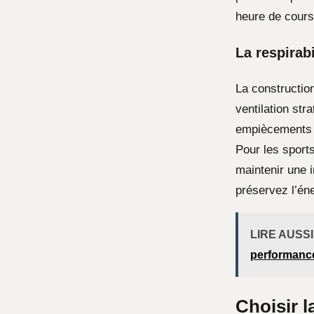
heure de course
La respirab
La constructio
ventilation str
empiècements
Pour les sports
maintenir une 
préservez l’éne
LIRE AUSSI
performance
Choisir l