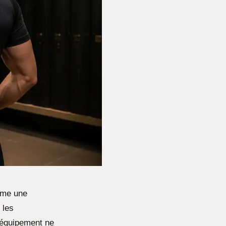
orme une
 les
e équipement ne