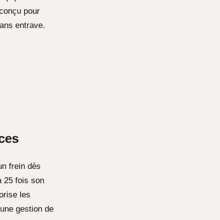
 conçu pour
ans entrave.
ces
un frein dès
à 25 fois son
orise les
 une gestion de