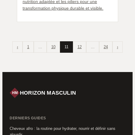
nutrition adaptée et les piliers pour une
transformation physique durable et visible.
‹
1
…
10
11
12
…
24
›
HORIZON MASCULIN
HM
DERNIERS GUIDES
Cheveux afro : la routine pour hydrater, nourrir et définir sans
alourdir