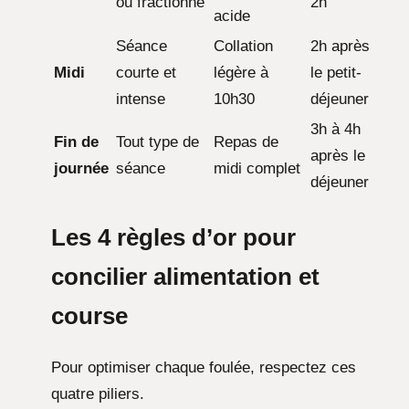
ou fractionné
2h
acide
Séance
Collation
2h après
Midi
courte et
légère à
le petit-
intense
10h30
déjeuner
3h à 4h
Fin de
Tout type de
Repas de
après le
journée
séance
midi complet
déjeuner
Les 4 règles d’or pour
concilier alimentation et
course
Pour optimiser chaque foulée, respectez ces
quatre piliers.