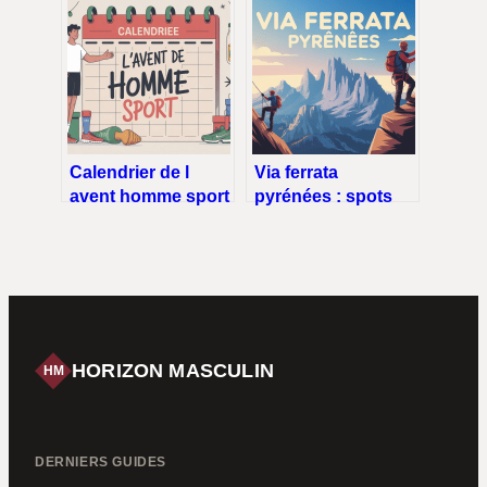
pour progresser
selon chaque
sans se blesser
situation
Calendrier de l
Via ferrata
avent homme sport
pyrénées : spots
: idées, comparatif
incontournables,
et conseils 2024
conseils et niveaux
HORIZON MASCULIN
HM
DERNIERS GUIDES