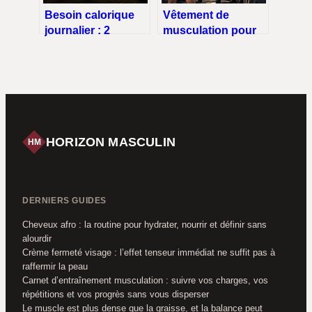
Besoin calorique
Vêtement de
journalier : 2
musculation pour
formules de calcul
homme : 3 matières
et 4 facteurs pour
techniques pour en
personnaliser votre
finir avec la
alimentation
transpiration
HORIZON MASCULIN
HM
DERNIERS GUIDES
Cheveux afro : la routine pour hydrater, nourrir et définir sans
alourdir
Crème fermeté visage : l’effet tenseur immédiat ne suffit pas à
raffermir la peau
Carnet d’entraînement musculation : suivre vos charges, vos
répétitions et vos progrès sans vous disperser
Le muscle est plus dense que la graisse, et la balance peut