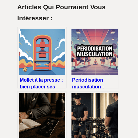
Articles Qui Pourraient Vous
Intéresser :
Mollet à la presse :
Periodisation
bien placer ses
musculation :
pieds pour des
comment structurer
résultats visibles
vos cycles pour
progresser
vraiment