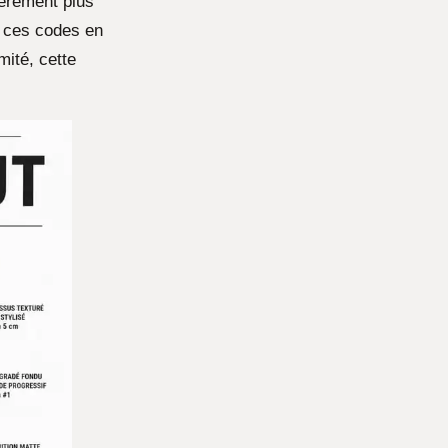
gèrement plus
e ces codes en
mité, cette