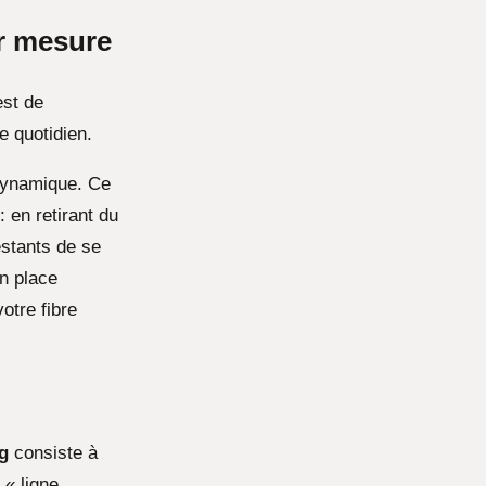
r mesure
est de
e quotidien.
dynamique. Ce
 en retirant du
estants de se
en place
otre fibre
ng
consiste à
 « ligne