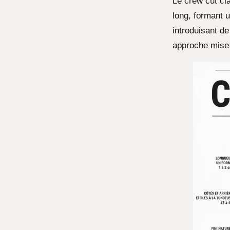
Le crew cut cl
long, formant u
introduisant de 
approche mise 