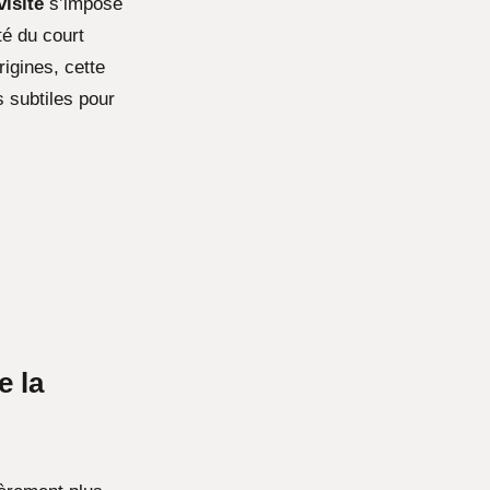
visité
s’impose
té du court
rigines, cette
s subtiles pour
e la