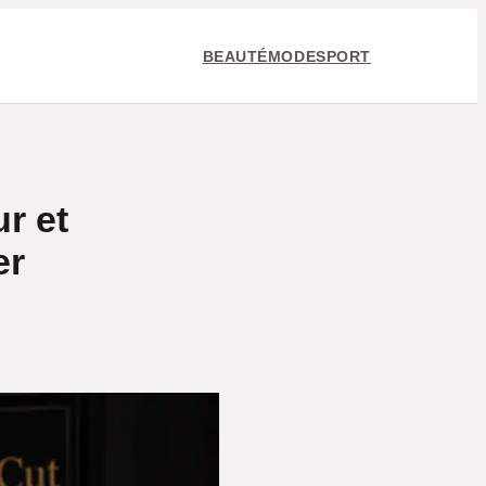
BEAUTÉ
MODE
SPORT
r et
er