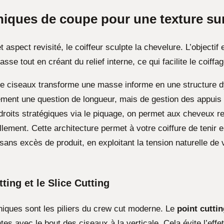
niques de coupe pour une texture su
t aspect revisité, le coiffeur sculpte la chevelure. L’objectif 
sse tout en créant du relief interne, ce qui facilite le coiffag
e ciseaux transforme une masse informe en une structure 
ement une question de longueur, mais de gestion des appuis :
droits stratégiques via le piquage, on permet aux cheveux r
lement. Cette architecture permet à votre coiffure de tenir 
sans excès de produit, en exploitant la tension naturelle de v
ting et le Slice Cutting
iques sont les piliers du crew cut moderne. Le
point cutti
tes avec le bout des ciseaux à la verticale. Cela évite l’effet