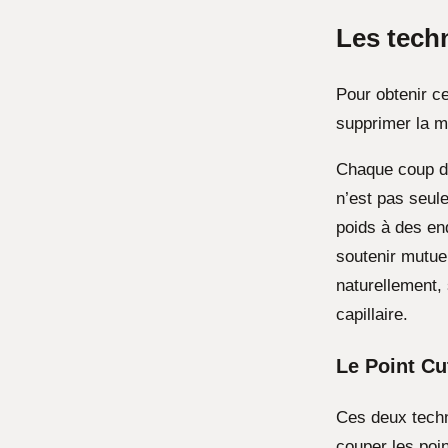
Les tech
Pour obtenir ce
supprimer la ma
Chaque coup d
n’est pas seul
poids à des en
soutenir mutuel
naturellement, 
capillaire.
Le Point Cut
Ces deux techn
couper les poin