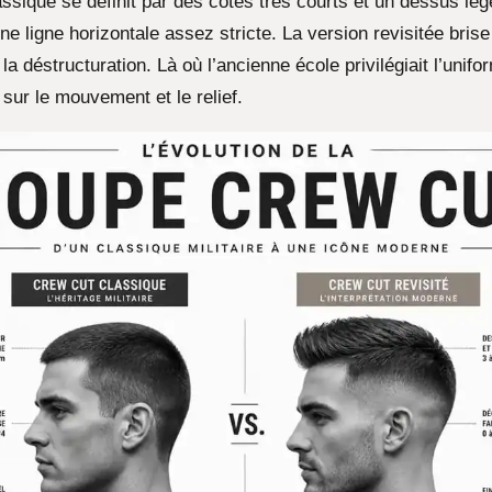
assique se définit par des côtés très courts et un dessus lé
ne ligne horizontale assez stricte. La version revisitée bris
la déstructuration. Là où l’ancienne école privilégiait l’unifor
sur le mouvement et le relief.