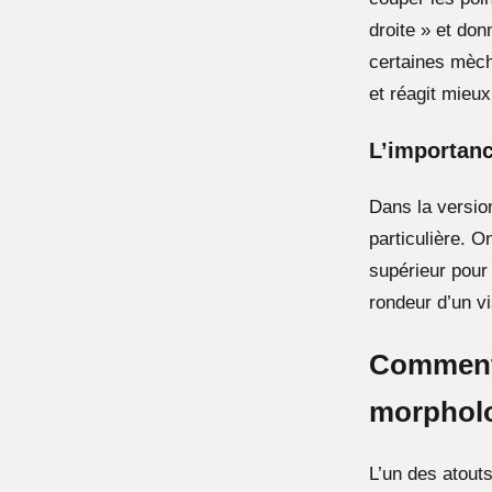
droite » et don
certaines mèch
et réagit mieux
L’importanc
Dans la version
particulière. O
supérieur pour 
rondeur d’un vi
Comment 
morpholo
L’un des atouts