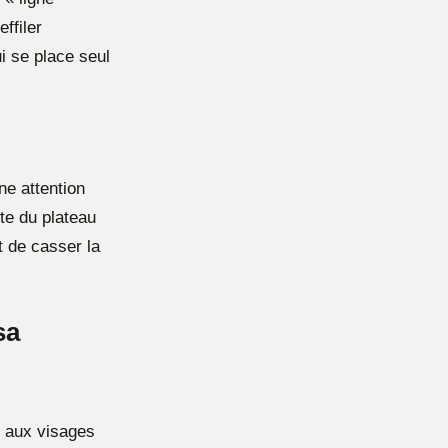
ffiler
i se place seul
ne attention
ste du plateau
t de casser la
sa
e aux visages