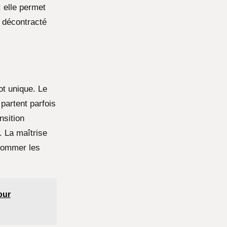
: elle permet
t décontracté
ot unique. Le
 partent parfois
nsition
. La maîtrise
 gommer les
our