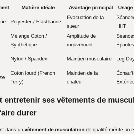
ment
Matière idéale
Avantage principal
Usage
Évacuation de la
Séances
que
Polyester / Élasthanne
sueur
HIIT
Mélange Coton /
Amplitude de
Séances
Synthétique
mouvement
Épaule
Nylon / Spandex
Maintien musculaire
Leg Day
Coton lourd (French
Maintien de la
Échauff
ze
Terry)
chaleur
Extérie
entretenir ses vêtements de muscul
faire durer
ent dans un
vêtement de musculation
de qualité mérite un e