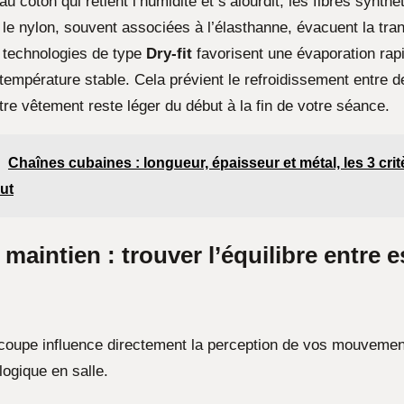
u coton qui retient l’humidité et s’alourdit, les fibres synt
 le nylon, souvent associées à l’élasthanne, évacuent la tran
s technologies de type
Dry-fit
favorisent une évaporation rap
température stable. Cela prévient le refroidissement entre d
tre vêtement reste léger du début à la fin de votre séance.
Chaînes cubaines : longueur, épaisseur et métal, les 3 crit
ut
maintien : trouver l’équilibre entre 
 coupe influence directement la perception de vos mouvemen
logique en salle.