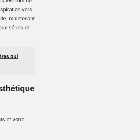
hétiques comme
spiration vers
ide, maintenant
eux séries et
ères qui
esthétique
ts et votre