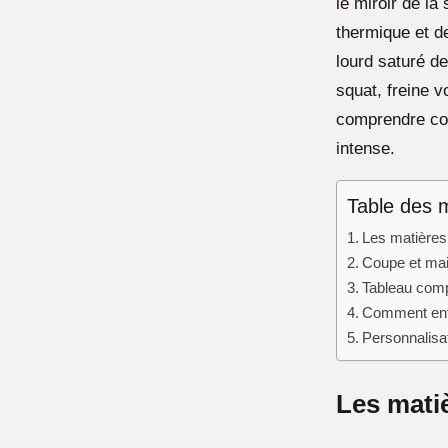
le miroir de la 
thermique et d
lourd saturé de
squat, freine 
comprendre com
intense.
Table des 
Les matières 
Coupe et maint
Tableau compa
Comment entr
Personnalisat
Les matiè