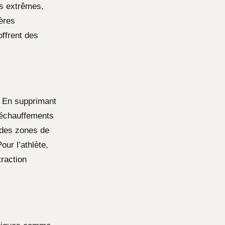
ts extrêmes,
ères
offrent des
. En supprimant
d’échauffements
 des zones de
our l’athlète,
raction