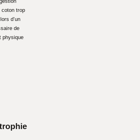
 gestion
 coton trop
lors d’un
ssaire de
t physique
trophie