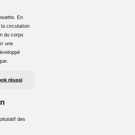
ouette. En
la circulation
on du corps
ir une
développé
gue.
ook réussi
on
itulatif des