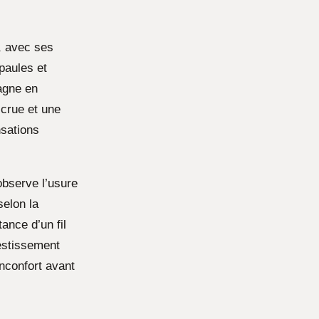
, avec ses
épaules et
gne en
ccrue et une
nsations
observe l’usure
selon la
ance d’un fil
vestissement
inconfort avant