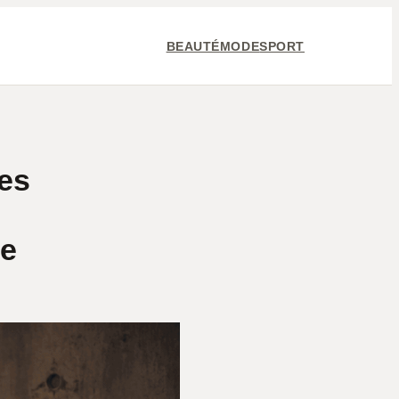
BEAUTÉ
MODE
SPORT
res
le