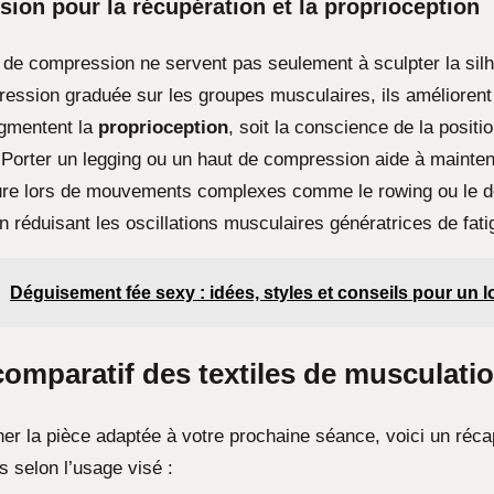
ion pour la récupération et la proprioception
de compression ne servent pas seulement à sculpter la silh
ression graduée sur les groupes musculaires, ils améliorent 
ugmentent la
proprioception
, soit la conscience de la positi
 Porter un legging ou un haut de compression aide à mainten
ture lors de mouvements complexes comme le rowing ou le 
 en réduisant les oscillations musculaires génératrices de fati
Déguisement fée sexy : idées, styles et conseils pour un l
comparatif des textiles de musculati
er la pièce adaptée à votre prochaine séance, voici un récap
s selon l’usage visé :