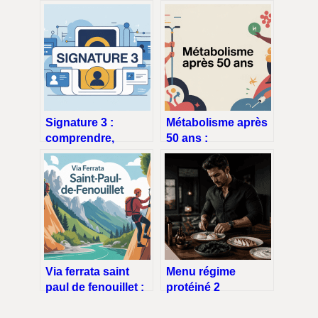
Signature 3 :
Métabolisme après
comprendre,
50 ans :
paramétrer et
comprendre,
sécuriser vos
relancer et
signatures
stabiliser son poids
électroniques
Via ferrata saint
Menu régime
paul de fenouillet :
protéiné 2
guide complet pour
semaines : 14 jours