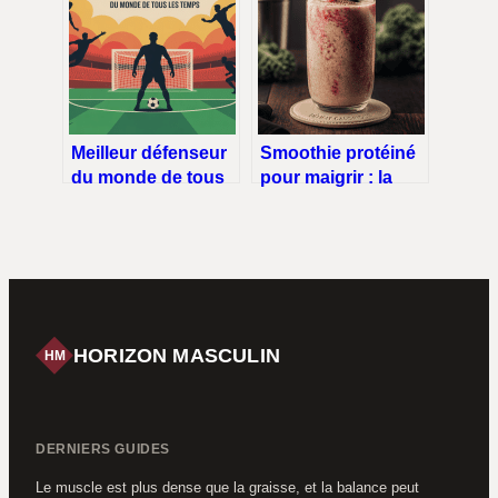
Meilleur défenseur
Smoothie protéiné
du monde de tous
pour maigrir : la
les temps : le guide
méthode 50/30/20
ultime
pour brûler les
graisses sans avoir
faim
HORIZON MASCULIN
HM
DERNIERS GUIDES
Le muscle est plus dense que la graisse, et la balance peut